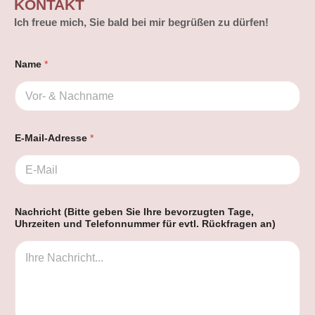
KONTAKT
Ich freue mich, Sie bald bei mir begrüßen zu dürfen!
Name
*
E-Mail-Adresse
*
U
Nachricht (Bitte geben Sie Ihre bevorzugten Tage,
h
Uhrzeiten und Telefonnummer für evtl. Rückfragen an)
r
z
e
i
t
e
n
N