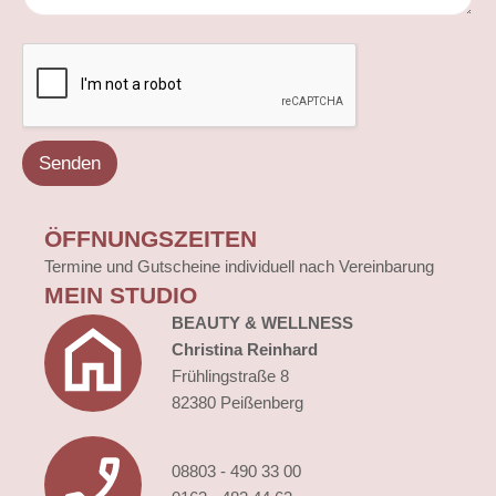
a
m
e
R
ü
c
k
f
r
Senden
a
g
e
n
ÖFFNUNGSZEITEN
Termine und Gutscheine individuell nach Vereinbarung
MEIN STUDIO
BEAUTY & WELLNESS
Christina Reinhard
Frühlingstraße 8
82380 Peißenberg
08803 - 490 33 00